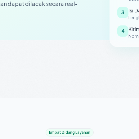
an dapat dilacak secara real-
Isi 
3
Leng
Kiri
4
Nomor
Empat Bidang Layanan