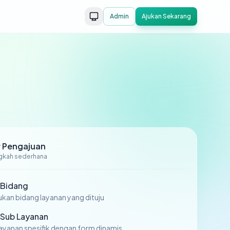
Admin
Ajukan Sekarang
r Pengajuan
ngkah sederhana
h Bidang
ukan bidang layanan yang dituju
h Sub Layanan
layanan spesifik dengan form dinamis