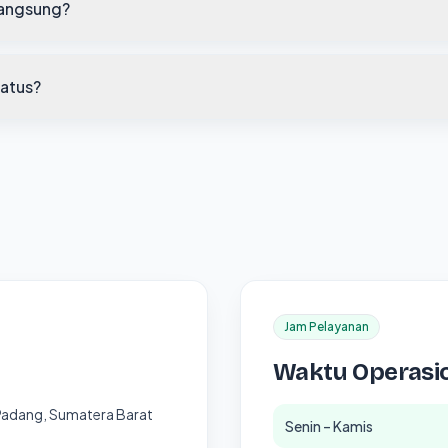
langsung?
atus?
Jam Pelayanan
Waktu Operasi
 Padang, Sumatera Barat
Senin – Kamis