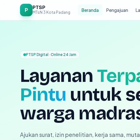
Lompat ke konten
PTSP
P
Beranda
Pengajuan
La
MTsN 3 Kota Padang
PTSP Digital · Online 24 Jam
Layanan
Terp
Pintu
untuk s
warga madra
Ajukan surat, izin penelitian, kerja sama, mu