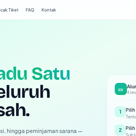
cak Tiket
FAQ
Kontak
adu Satu
eluruh
Alu
🎫
4 la
sah.
Pili
1
Tent
Pili
2
tasi, hingga peminjaman sarana —
Sub 