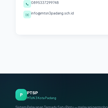
0895337299748
📞
info@mtsn3padang.sch.id
✉️
PTSP
P
MTsN 3 Kota Padang
Sistem Pelayanan Terpadu Satu Pintu — melayani permoho