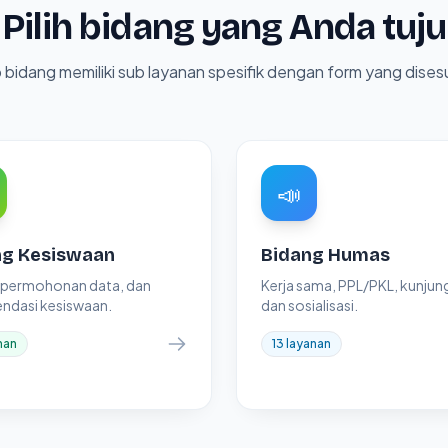
Pilih bidang yang Anda tuju
 bidang memiliki sub layanan spesifik dengan form yang dises
📣
ng Kesiswaan
Bidang Humas
, permohonan data, dan
Kerja sama, PPL/PKL, kunjun
ndasi kesiswaan.
dan sosialisasi.
nan
13 layanan