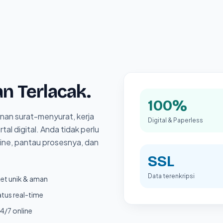
n Terlacak.
100%
an surat-menyurat, kerja
Digital & Paperless
al digital. Anda tidak perlu
line, pantau prosesnya, dan
SSL
Data terenkripsi
et unik & aman
atus real-time
4/7 online