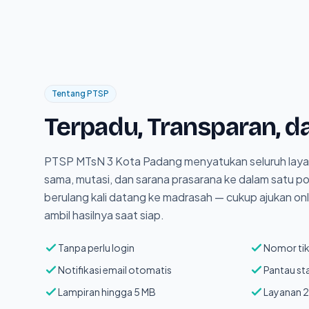
Tentang PTSP
Terpadu, Transparan, da
PTSP MTsN 3 Kota Padang menyatukan seluruh layan
sama, mutasi, dan sarana prasarana ke dalam satu port
berulang kali datang ke madrasah — cukup ajukan on
ambil hasilnya saat siap.
Tanpa perlu login
Nomor tik
Notifikasi email otomatis
Pantau st
Lampiran hingga 5 MB
Layanan 2