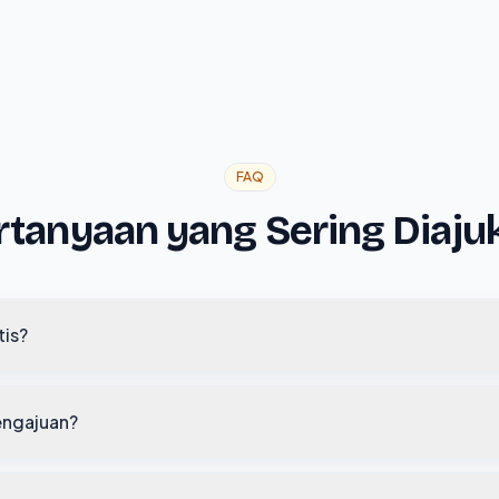
FAQ
rtanyaan yang Sering Diaju
tis?
engajuan?